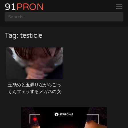
Skip
91
PRON
to
content
Tag:
testicle
玉舐めと玉弄りながらごっ
くんフェラするメガネの女
の子♡